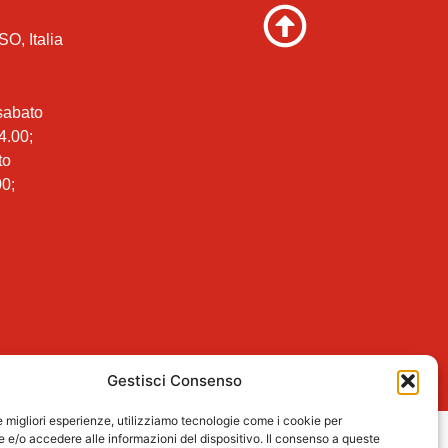
SO, Italia
 sabato
4.00;
to
00;
Gestisci Consenso
le migliori esperienze, utilizziamo tecnologie come i cookie per
e/o accedere alle informazioni del dispositivo. Il consenso a queste