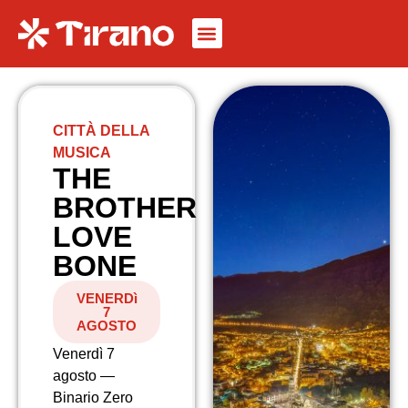
CITTÀ DELLA
MUSICA
THE
BROTHER
LOVE
BONE
VENERDì
7
AGOSTO
Venerdì 7
agosto —
Binario Zero