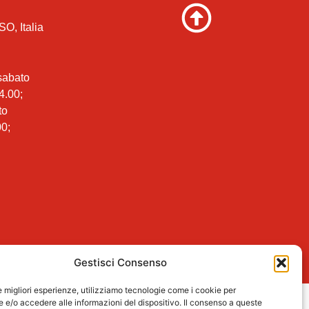
SO, Italia
 sabato
4.00;
to
00;
Gestisci Consenso
le migliori esperienze, utilizziamo tecnologie come i cookie per
e/o accedere alle informazioni del dispositivo. Il consenso a queste