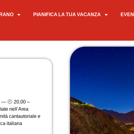
TIRANO
PIANIFICA LA TUA VACANZA
EVEN
RI —
20.00 –
tate nell’Area
imità cantautoriale e
ca italiana