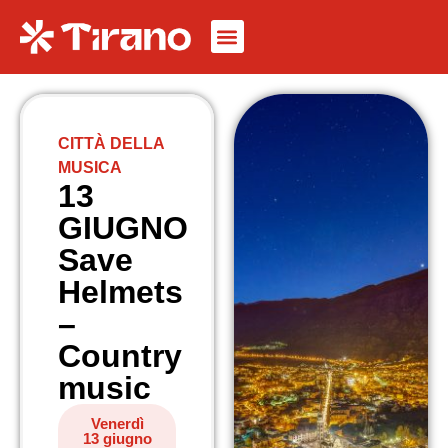
CITTÀ DELLA
MUSICA
13
GIUGNO
Save
Helmets
–
Country
music
Venerdì
13 giugno