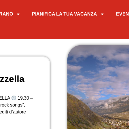
TIRANO
PIANIFICA LA TUA VACANZA
EVEN
zella
ZELLA
19.30 –
rock songs”,
editi d’autore