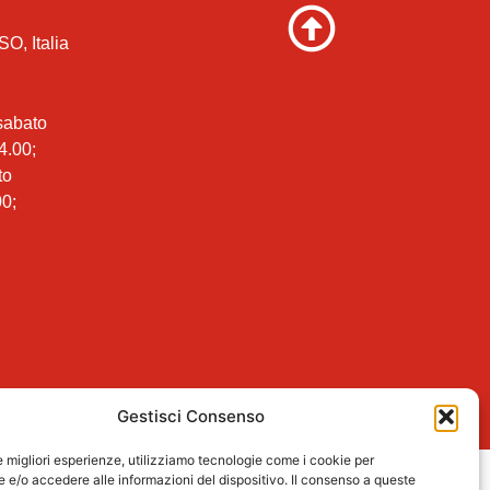
SO, Italia
 sabato
4.00;
to
00;
Gestisci Consenso
le migliori esperienze, utilizziamo tecnologie come i cookie per
e/o accedere alle informazioni del dispositivo. Il consenso a queste