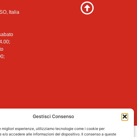
SO, Italia
 sabato
4.00;
to
00;
Gestisci Consenso
le migliori esperienze, utilizziamo tecnologie come i cookie per
e/o accedere alle informazioni del dispositivo. Il consenso a queste