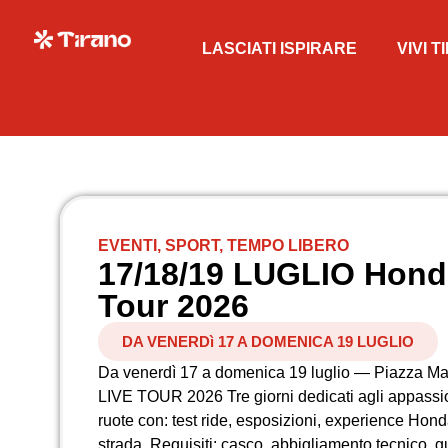
LASCIATI ISPIRARE
VIVI 
EVENTI
,
SPORT
,
TEMPO LIBERO
17/18/19 LUGLIO Hond
Tour 2026
DA VENERDì 17 A DOMENICA 19 LUGLIO
Da venerdì 17 a domenica 19 luglio — Piazza 
LIVE TOUR 2026 Tre giorni dedicati agli appassio
ruote con: test ride, esposizioni, experience Hond
strada. Requisiti: casco, abbigliamento tecnico, g