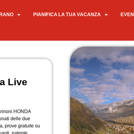
TIRANO
PIANIFICA LA TUA VACANZA
EVEN
a Live
Marinoni HONDA
nati delle due
a, prove gratuite su
uanti, patente