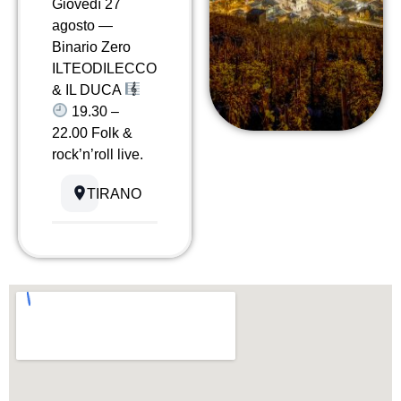
Giovedì 27
agosto —
Binario Zero
ILTEODILECCO
& IL DUCA
19.30 –
22.00 Folk &
rock’n’roll live.
TIRANO