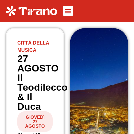
CITTÀ DELLA
MUSICA
27
AGOSTO
Il
Teodilecco
& Il
Duca
GIOVEDì
27
AGOSTO