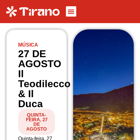
MÚSICA
27 DE
AGOSTO
Il
Teodilecco
& Il
Duca
QUINTA-
FEIRA, 27
DE
AGOSTO
Quinta-feira, 27