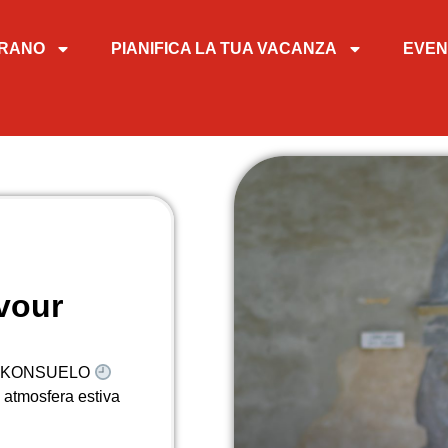
TIRANO
PIANIFICA LA TUA VACANZA
EVEN
vour
 BY KONSUELO
e atmosfera estiva