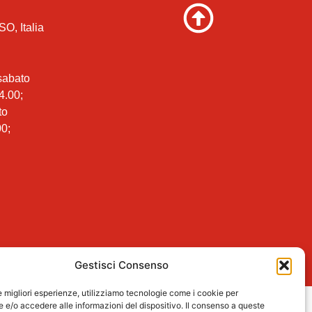
SO, Italia
 sabato
4.00;
to
00;
Gestisci Consenso
le migliori esperienze, utilizziamo tecnologie come i cookie per
e/o accedere alle informazioni del dispositivo. Il consenso a queste