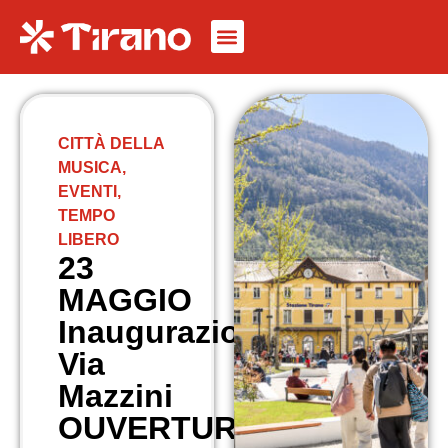
CITTÀ DELLA
MUSICA
,
EVENTI
,
TEMPO
LIBERO
23
MAGGIO
Inaugurazione
Via
Mazzini
OUVERTURE