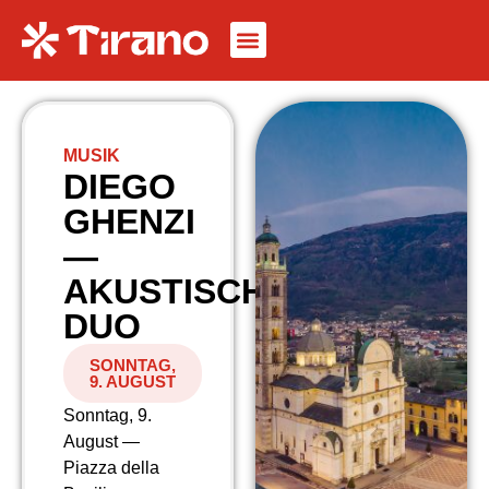
MUSIK
DIEGO
GHENZI
—
AKUSTISCHES
DUO
SONNTAG,
9. AUGUST
Sonntag, 9.
August —
Piazza della