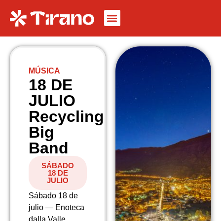
MÚSICA
18 DE
JULIO
Recycling
Big
Band
SÁBADO
18 DE
JULIO
Sábado 18 de
julio — Enoteca
dalla Valle