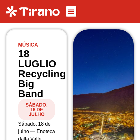
MÚSICA
18
LUGLIO
Recycling
Big
Band
SÁBADO,
18 DE
JULHO
Sábado, 18 de
julho — Enoteca
dalla Valle