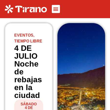
EVENTOS
,
TIEMPO LIBRE
4 DE
JULIO
Noche
de
rebajas
en la
ciudad
SÁBADO
4 DE