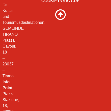
COOKIE POLICY-DE
für
Kultur-
und
Tourismusdestinationen.
GEMEINDE
TIRANO
Piazza
Cavour,
18
–
23037
–
Tirano
Info
Point
Piazza
Stazione,
18,