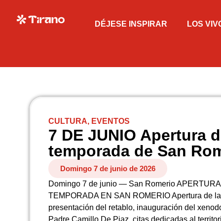
DÉJESE INSPIRAR
LOS VIV
CULTURA
,
EVENTOS
7 DE JUNIO Apertura d
temporada de San Rom
Domingo 7 de junio de 2026
Domingo 7 de junio — San Romerio APERTURA
TEMPORADA EN SAN ROMERIO Apertura de la 
presentación del retablo, inauguración del xenod
Padre Camillo De Piaz, citas dedicadas al territor