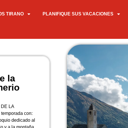
OS TIRANO
PLANIFIQUE SUS VACACIONES
e la
erio
 DE LA
temporada con:
oquio dedicado al
io y a la montaña.