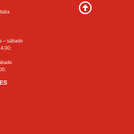
talia
es – sábado
14.00;
sábado
00;
-ES