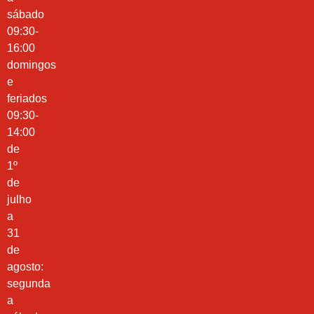
sábado
09:30-
16:00
domingos
e
feriados
09:30-
14:00
de
1º
de
julho
a
31
de
agosto:
segunda
a