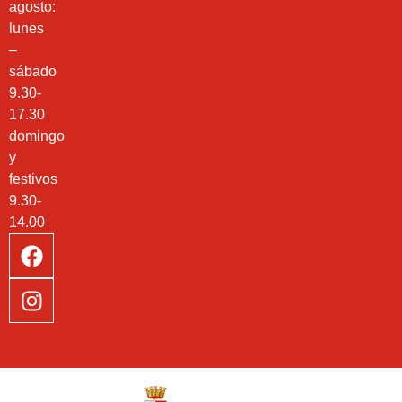
agosto:
lunes
–
sábado
9.30-
17.30
domingo
y
festivos
9.30-
14.00