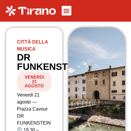
CITTÀ DELLA
MUSICA
DR
FUNKENSTEIN
VENERDì
21
AGOSTO
Venerdì 21
agosto —
Piazza Cavour
DR
FUNKENSTEIN
19.30 –