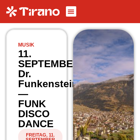
MUSIK
11.
SEPTEMBER
Dr.
Funkenstein
—
FUNK
DISCO
DANCE
FREITAG, 11.
SEPTEMBER