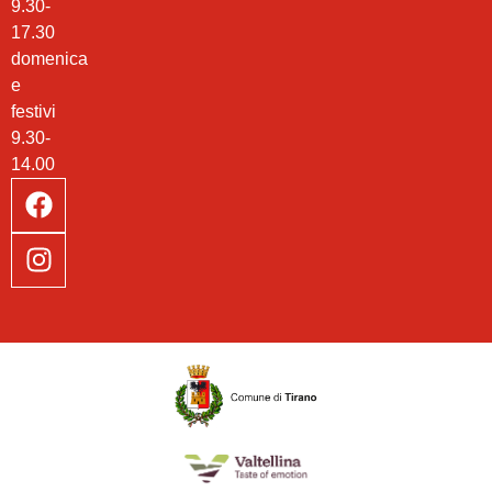
9.30-
17.30
domenica
e
festivi
9.30-
14.00