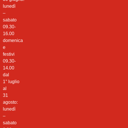
lunedì
–
sabato
09.30-
16.00
domenica
e
festivi
09.30-
14.00
dal
1° luglio
al
31
agosto:
lunedì
–
sabato