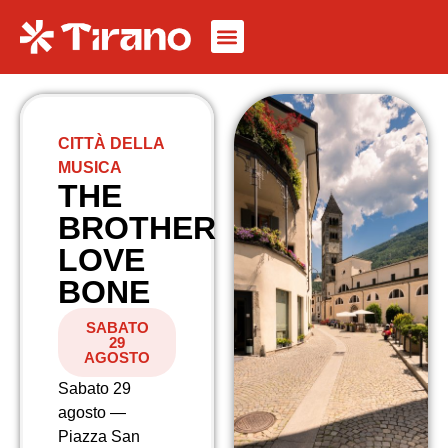
CITTÀ DELLA
MUSICA
THE
BROTHER
LOVE
BONE
SABATO
29
AGOSTO
Sabato 29
agosto —
Piazza San