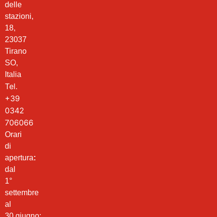
delle
stazioni,
18,
23037
Tirano
SO,
Italia
Tel.
+39
0342
706066
Orari
di
apertura
:
dal
1°
settembre
al
30 giugno: