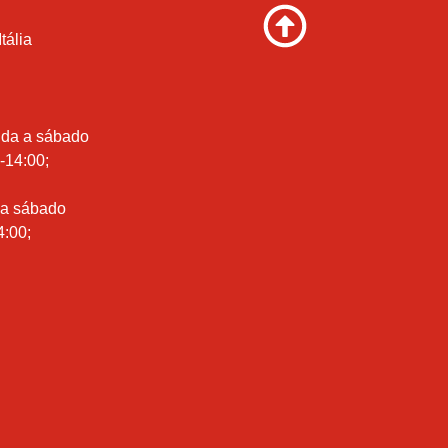
tália
nda a sábado
-14:00;
 a sábado
4:00;