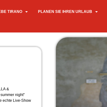
EBE TIRANO
PLANEN SIE IHREN URLAUB
LLA &
l summer night“
ne echte Live-Show