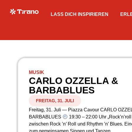
LASS DICH INSPIRIEREN
ERL
MUSIK
CARLO OZZELLA &
BARBABLUES
FREITAG, 31. JULI
Freitag, 31. Juli — Piazza Cavour CARLO OZZE
BARBABLUES
19:30 – 22:00 Uhr „Rock’n’rol
zwischen Rock ’n’ Roll und Rhythm ’n’ Blues. Ei
zum gemeinsamen Singen und Tanzen.