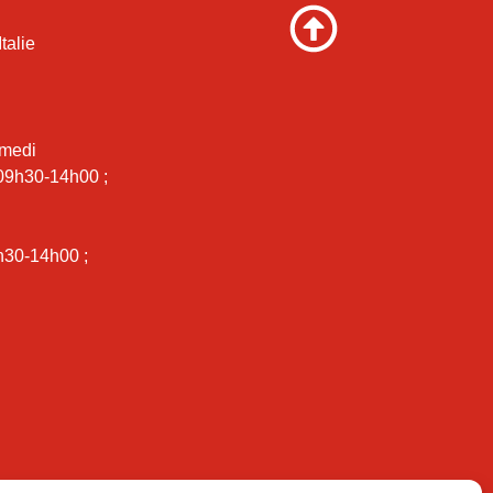
talie
amedi
 09h30-14h00 ;
i
h30-14h00 ;