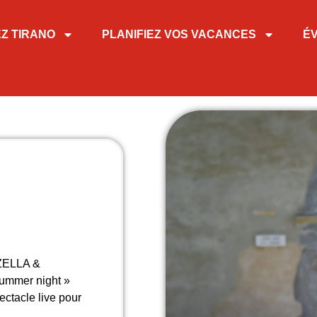
EZ TIRANO
PLANIFIEZ VOS VACANCES
É
ZZELLA &
summer night »
pectacle live pour