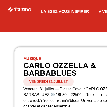
LAISSEZ-VOUS INSPIRER
VIV
MUSIQUE
CARLO OZZELLA &
BARBABLUES
VENDREDI 31 JUILLET
Vendredi 31 juillet — Piazza Cavour CARLO O
BARBABLUES
19h30 – 22h00 « Rock’n’roll 
entre rock’n’roll et rhythm’n’blues. Un véritable s
chanter et danser ensemble.