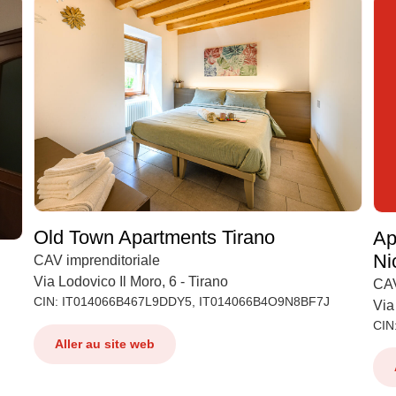
Old Town Apartments Tirano
Ap
Ni
CAV imprenditoriale
Via Lodovico Il Moro, 6 - Tirano
CAV
CIN: IT014066B467L9DDY5, IT014066B4O9N8BF7J
Via 
CIN
Aller au site web