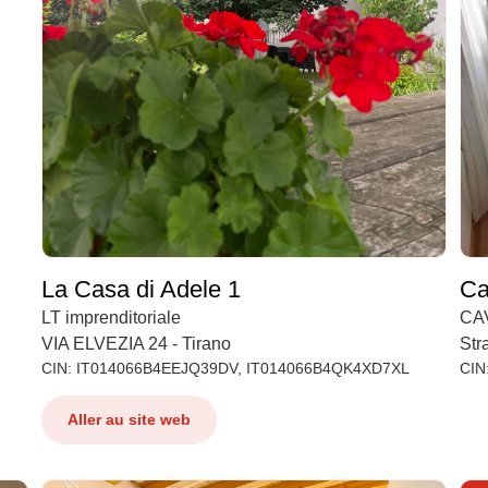
La Casa di Adele 1
Ca
LT imprenditoriale
CAV
VIA ELVEZIA 24 - Tirano
Str
CIN: IT014066B4EEJQ39DV, IT014066B4QK4XD7XL
CIN
Aller au site web