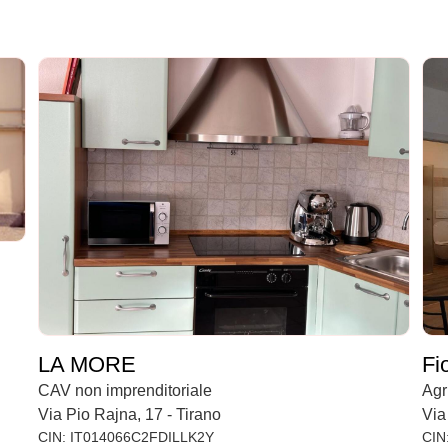
LA MORE
Fi
CAV non imprenditoriale
Agr
Via Pio Rajna, 17 - Tirano
Via
CIN: IT014066C2FDILLK2Y
CIN