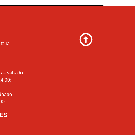
talia
es – sábado
14.00;
sábado
00;
-ES