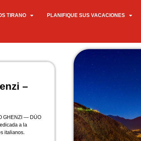
OS TIRANO
PLANIFIQUE SUS VACACIONES
enzi –
IEGO GHENZI — DÚO
dedicada a la
s italianos.