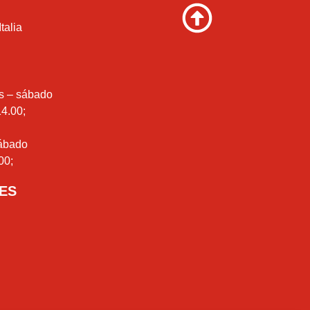
talia
es – sábado
14.00;
sábado
00;
-ES