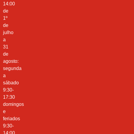
14:00
de
1º
de
julho
a
31
de
agosto:
segunda
a
sábado
9:30-
17:30
domingos
e
feriados
9:30-
14:00