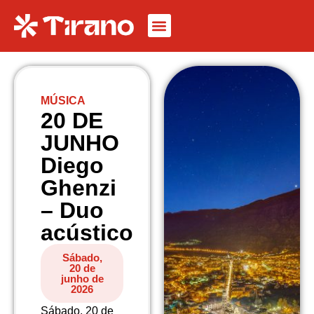
MÚSICA
20 DE
JUNHO
Diego
Ghenzi
– Duo
acústico
Sábado,
20 de
junho de
2026
Sábado, 20 de