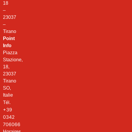
18
–
23037
–
Tirano
Point
Info
Piazza
Stazione,
18,
23037
Tirano
SO,
Italie
Tél.
+39
0342
706066
Horaires