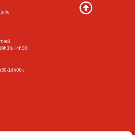
talie
amedi
 09h30-14h00 ;
i
h30-14h00 ;