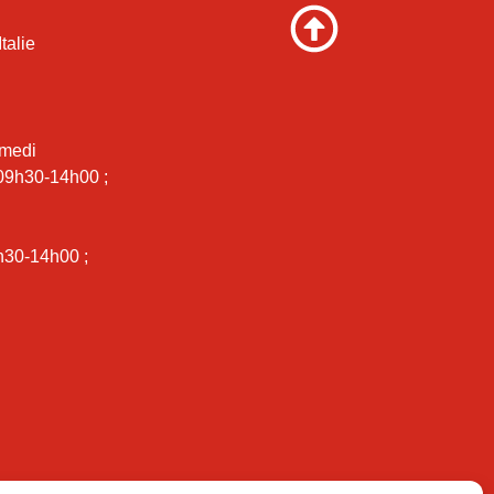
talie
amedi
 09h30-14h00 ;
i
h30-14h00 ;