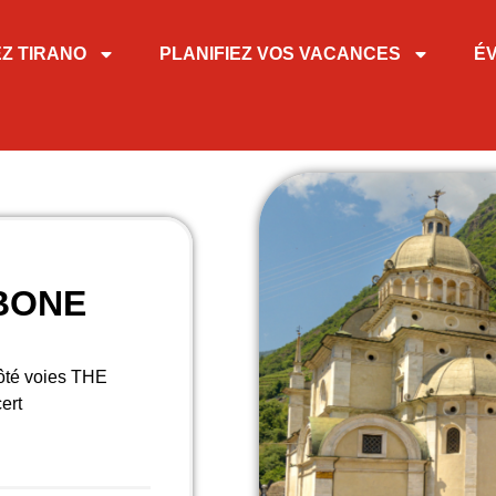
EZ TIRANO
PLANIFIEZ VOS VACANCES
É
BONE
Côté voies THE
ert