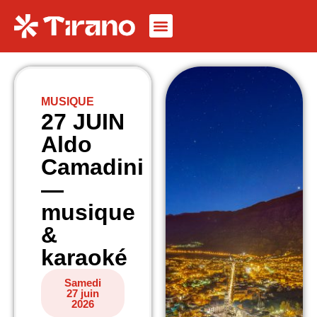
MUSIQUE
27 JUIN
Aldo
Camadini
—
musique
&
karaoké
Samedi
27 juin
2026