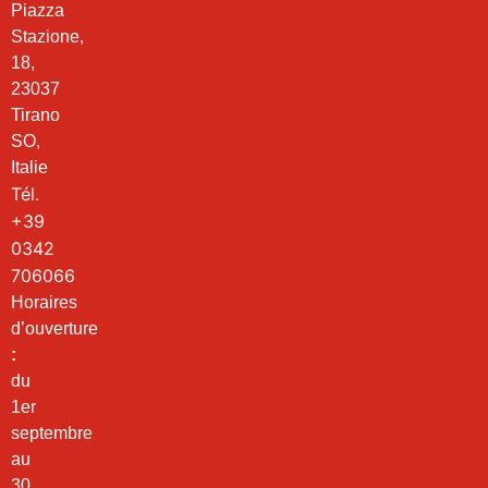
Piazza
Stazione,
18,
23037
Tirano
SO,
Italie
Tél.
+39
0342
706066
Horaires
d’ouverture
:
du
1er
septembre
au
30