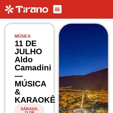
MÚSICA
11 DE
JULHO
Aldo
Camadini
—
MÚSICA
&
KARAOKÊ
SÁBADO,
11 DE