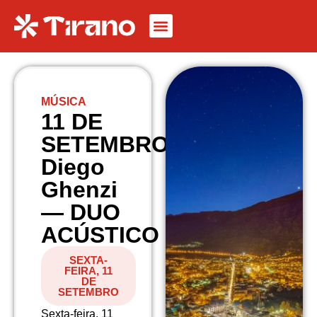
MÚSICA
11 DE
SETEMBRO
Diego
Ghenzi
— DUO
ACÚSTICO
SEXTA-
FEIRA, 11
DE
SETEMBRO
Sexta-feira, 11