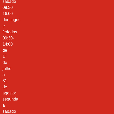
sábado
09:30-
16:00
domingos
e
feriados
09:30-
14:00
de
1º
de
julho
a
31
de
agosto:
segunda
a
sábado