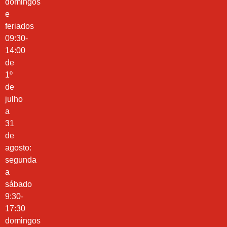
domingos
e
feriados
09:30-
14:00
de
1º
de
julho
a
31
de
agosto:
segunda
a
sábado
9:30-
17:30
domingos