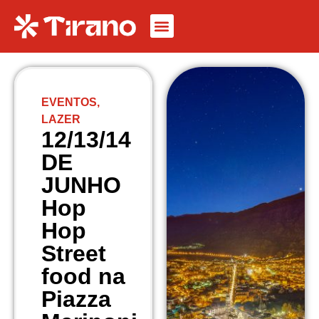
EVENTOS
,
LAZER
12/13/14
DE
JUNHO
Hop
Hop
Street
food na
Piazza