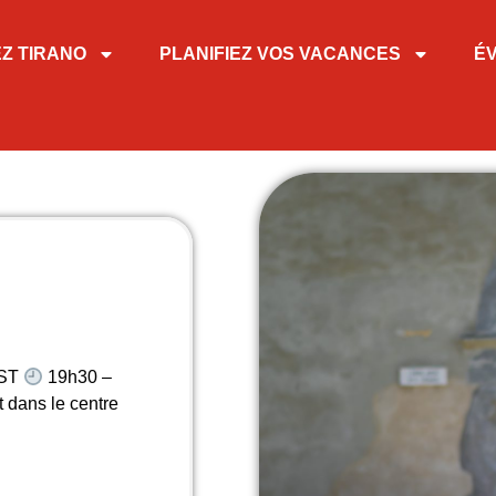
EZ TIRANO
PLANIFIEZ VOS VACANCES
É
EST
19h30 –
 dans le centre