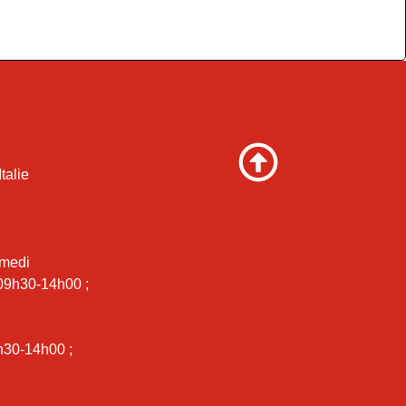
talie
amedi
 09h30-14h00 ;
i
h30-14h00 ;